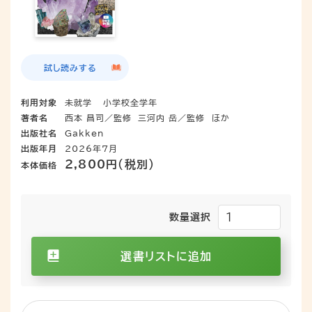
試し読みする
利用対象
未就学
小学校全学年
著者名
西本 昌司／監修
三河内 岳／監修
ほか
出版社名
Gakken
出版年月
2026年7月
2,800円（税別）
本体価格
数量選択
選書リストに追加