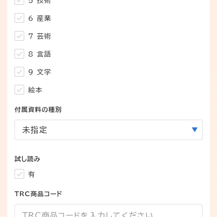
5 技術
6 産業
7 芸術
8 言語
9 文学
絵本
付属資料の種別
試し読み
有
TRC商品コード