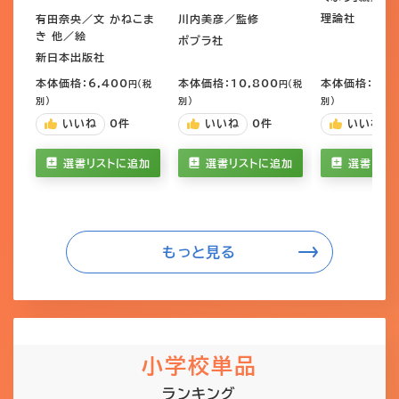
理論社
有田奈央／文 かねこま
川内美彦／監修
き 他／絵
ポプラ社
新日本出版社
本体価格：6,400
本体価格：10,800
本体価格：15,
円（税
円（税
別）
別）
別）
いいね
0
件
いいね
0
件
いいね
選書リストに追加
選書リストに追加
選書リス
もっと見る
小学校単品
ランキング