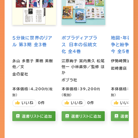
５分後に世界のリア
ポプラディアプラ
地図・年表で
ル 第3期 全3巻
ス 日本の伝統文
争と紛争 歴
化 全4巻
今 全5巻
永山 多恵子 栗栖 美樹
江原絢子 宮内貴久 松尾
伊勢崎賢治／
他／文
恒一 小林直弥／監修 ほ
岩崎書店
か
金の星社
ポプラ社
本体価格：4,200
本体価格：39,200
本体価格：16,
円（税
円
別）
（税別）
別）
いいね
0
件
いいね
0
件
いいね
選書リストに追加
選書リストに追加
選書リス