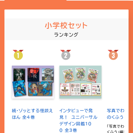
小学校セット
ランキング
続・ゾッとする怪談え
インタビューで発
写真でわか
ほん 全4巻
見！ ユニバーサル
のくふう 全
デザイン図鑑１０
「写真でわかる
０ 全3巻
くふう」編集室