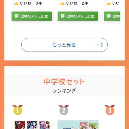
いいね
0
件
いいね
2
件
いいね
選書リストに追加
選書リストに追加
選書リス
もっと見る
中学校セット
ランキング