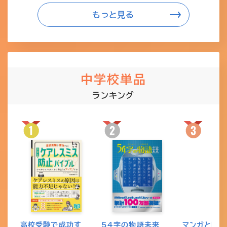
もっと見る
中学校単品
ランキング
高校受験で成功す
54字の物語未来
マンガと図