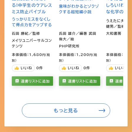
る!中学生のケアレス
しろい!わか
意味がわかるとゾクゾ
ミス防止バイブル
な化学の本
クする超短編小説
うっかりミスをなくし
うえたに夫婦／
て得点力をアップする
健男／監修
石田 勝紀／監修
氏田 雄介／編著 武田
大和書房
侑大／絵
メイツユニバーサルコン
テンツ
PHP研究所
本体価格：1,680
本体価格：1,200
本体価格：1,7
円（税
円（税
別）
別）
別）
いいね
0
件
いいね
0
件
いいね
選書リストに追加
選書リストに追加
選書リス
もっと見る