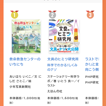
救命救急センターの
文具のヒミツ研究所
ラストで君は
いちにち
か!」と言う 
科学でわかる!しくみ
向こう側
のナゾ
あいはら いくこ／文 に
ステーショナリー科学ラ
PHP研究所／
しだ さとこ／絵
ボ／著 いとう 良一／イ
PHP研究所
ラスト
少年写真新聞社
えほんの杜
本体価格：1,800
本体価格：1,600
本体価格：1,3
円（税
円（税
別）
別）
別）