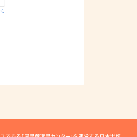
ちら
スである「図書館選書センター」を運営する日本出版