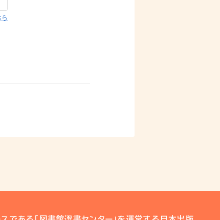
ちら
スである「図書館選書センター」を運営する日本出版