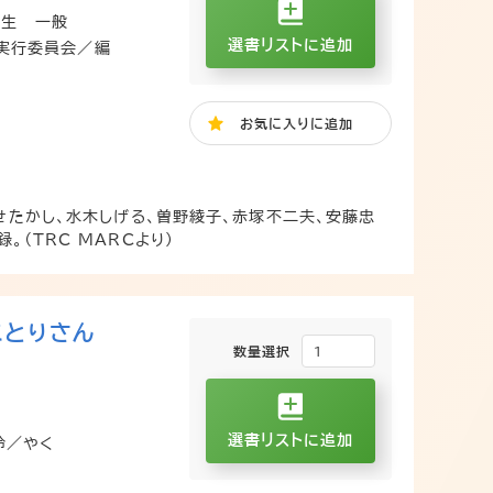
校生
一般
選書リストに追加
ト実行委員会／編
お気に入り
に追加
なせたかし、水木しげる、曽野綾子、赤塚不二夫、安藤忠
。（TRC MARCより）
ことりさん
数量選択
選書リストに追加
玲／やく