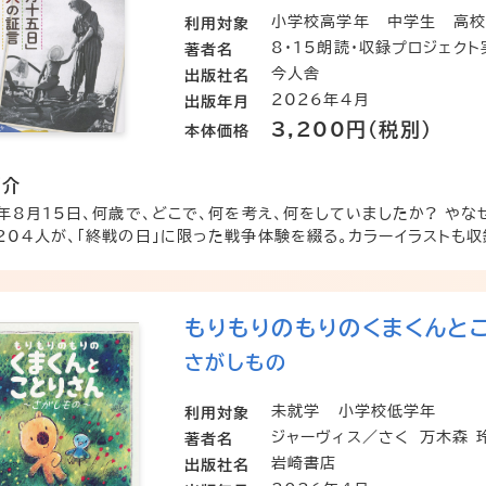
小学校高学年
中学生
高
利用対象
8・15朗読・収録プロジェク
著者名
今人舎
出版社名
2026年4月
出版年月
3,200円（税別）
本体価格
紹介
5年8月15日、何歳で、どこで、何を考え、何をしていましたか? や
204人が、「終戦の日」に限った戦争体験を綴る。カラーイラストも収録
もりもりのもりのくまくんと
さがしもの
未就学
小学校低学年
利用対象
ジャーヴィス／さく
万木森 
著者名
岩崎書店
出版社名