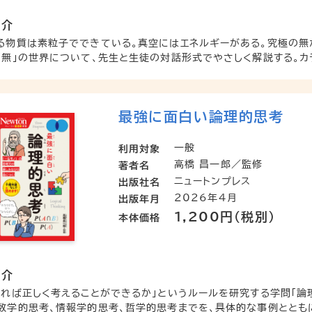
紹介
る物質は素粒子でできている。真空にはエネルギーがある。究極の無
「無」の世界について、先生と生徒の対話形式でやさしく解説する。カラ
最強に面白い論理的思考
一般
利用対象
高橋 昌一郎／監修
著者名
ニュートンプレス
出版社名
2026年4月
出版年月
1,200円（税別）
本体価格
紹介
すれば正しく考えることができるか」というルールを研究する学問「論
数学的思考、情報学的思考、哲学的思考までを、具体的な事例とともに紹