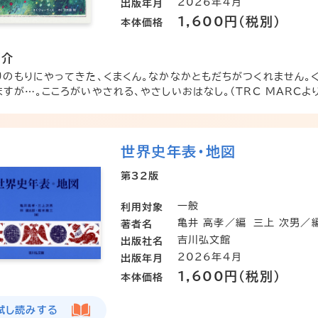
2026年4月
出版年月
1,600円（税別）
本体価格
紹介
りのもりにやってきた、くまくん。なかなかともだちがつくれません。
ますが…。こころがいやされる、やさしいおはなし。（TRC MARCより
世界史年表・地図
第32版
一般
利用対象
亀井 高孝／編
三上 次男／
著者名
吉川弘文館
出版社名
2026年4月
出版年月
1,600円（税別）
本体価格
試し読みする