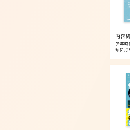
内容
少年時
球に打