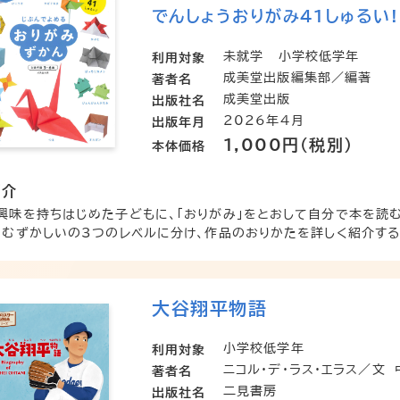
でんしょうおりがみ41しゅるい!
未就学
小学校低学年
利用対象
成美堂出版編集部／編著
著者名
成美堂出版
出版社名
2026年4月
出版年月
1,000円（税別）
本体価格
紹介
興味を持ちはじめた子どもに、「おりがみ」をとおして自分で本を読む
・むずかしいの3つのレベルに分け、作品のおりかたを詳しく紹介する。（
大谷翔平物語
小学校低学年
利用対象
ニコル・デ・ラス・エラス／文
著者名
二見書房
出版社名