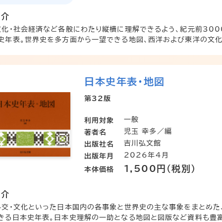
紹介
文化・社会経済など各般にわたり縦横に理解できるよう、紀元前300
史年表。世界史を多方面から一望できる地図、西洋および東洋の文化史
日本史年表・地図
第32版
一般
利用対象
児玉 幸多／編
著者名
吉川弘文館
出版社名
2026年4月
出版年月
1,500円（税別）
本体価格
紹介
外交・文化といった日本国内の各事象と世界史の主な事象をまとめた
きる日本史年表。日本史理解の一助となる地図と図版など資料も豊富に