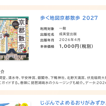
歩く地図京都散歩 2027
一般
利用対象
成美堂出版
出版社名
2026年4月
出版年月
1,000円（税別）
本体価格
紹介
間堂、清水寺、平安神宮、銀閣寺、下鴨神社、北野天満宮、伏見稲荷大
にガイドする。巻頭に琵琶湖疏水のクルージングも紹介。データ:2026
じぶんでよめるおりがみずか