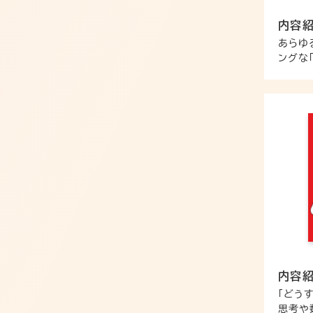
内容
あらゆ
ングな
内容
「どう
思考や