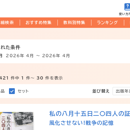
使い方
詳細検索
おすすめ特集
教科別特集
ランキング
された条件
月
2026年 4月 〜 2026年 4月
421
件中
1
件～
30
件を表示
並び替え
単品
セット
私の八月十五日二〇四人の
風化させない!戦争の記憶