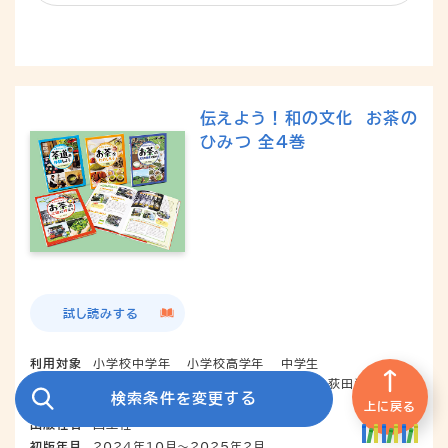
伝えよう！和の文化 お茶の
ひみつ 全4巻
試し読みする
利用対象
小学校中学年
小学校高学年
中学生
伊藤園 桐蔭学園茶道部 中村順行／監修 荻田尚子／レシ
著者名
検索条件を変更する
ピ
上に戻る
出版社名
国土社
初版年月
2024年10月～2025年2月