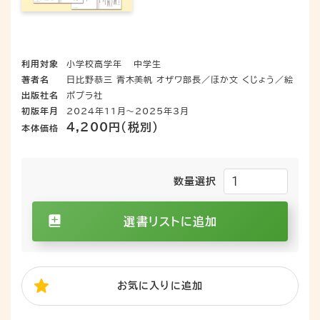
利用対象
小学校高学年
中学生
著者名
日比野恭三 青木美帆 オザワ部長／ほか文 くじょう／絵
出版社名
ポプラ社
初版年月
2024年11月～2025年3月
4,200円（税別）
本体価格
数量選択
選書リストに追加
お気に入り
に追加